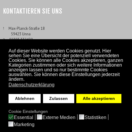
KONTAKTIEREN SIE UNS
___
Max-Planck-Straße 18
___
59423 Unna
___
02303 332470
___
02303 3324710
___
Info@ExTox.de
Auf dieser Website werden Cookies genutzt. Hier
sehen Sie eine Übersicht der potenziell verwendeten
Cookies. Sie können alle Cookies akzeptieren, ganzen
Kategorien zustimmen oder sich weitere Informationen
anzeigen lassen und so nur bestimmte Cookies
auswählen. Sie können diese Einstellungen jederzeit
ändern.
Datenschutzerklärung
Ablehnen
Zulassen
Alle akzeptieren
Cookie Einstellungen
Essential
Externe Medien
Statistiken
2026 EXTOX GASMESS-SYSTEME GMBH
Marketing
IMPRESSUM
DATENSCHUTZ
AGB