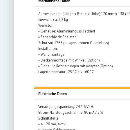
Mechanische Daten
Abmessungen (Länge x Breite x Höhe):170 mm x 138 (
Gewicht: ca. 2,2 kg
Werkstoff:
▪ Gehäuse: Aluminiumguss, lackiert
▪ Sensorblock: Edelstahl
Schutzart: IP 65 (ausgenommen Gaseinlass)
Installation:
▪ Wandmontage
▪ Deckenmontage mit Winkel (Option)
▪ Einbau in Rohrleitungen mit Adapter (Option)
Lagertemperatur: -25 °C bis +60 °C
Elektrische Daten
Versorgungsspannung: 24 ± 6 V DC
Strom-/Leistungsaufnahme: 80 mA / 2 W
Schnittstelle:
▪ 4…20 mA, aktiv
▪ lineare Kalibrierkurve