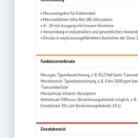
▪ Messwertgeber für Kältemittel
▪ Messverfahren: Infra-Rot-(IR)-Absorption
▪ 4…20 mA-Ausgang mit linearer Kennlinie
▪ Verwendung in industriellen und gewerblichen Anwend
▪ Einsatz in explosionsgefährdeten Bereichen der Zone 
Funktionsmerkmale
Messgas: Typenbezeichnung, z. B. R1234yf beim Transmit
Messbereich: Typenbezeichnung, z. B. 0 bis 5000 ppm be
Transmitterliste
Messprinzip: Infrarot-Absorption
Betriebsart: Diffusion (Beströmungsbetrieb möglich, z. B.
Einstellzeit: 30 s (im Beströmungsbetrieb: 10 s)
Einsatzbereich