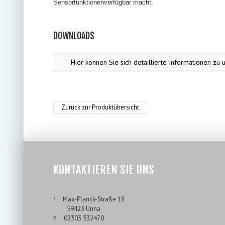
Sensorfunktionenverfügbar macht.
DOWNLOADS
Hier können Sie sich detaillierte Informationen 
Zurück zur Produktübersicht
KONTAKTIEREN SIE UNS
___
Max-Planck-Straße 18
___
59423 Unna
___
02303 332470