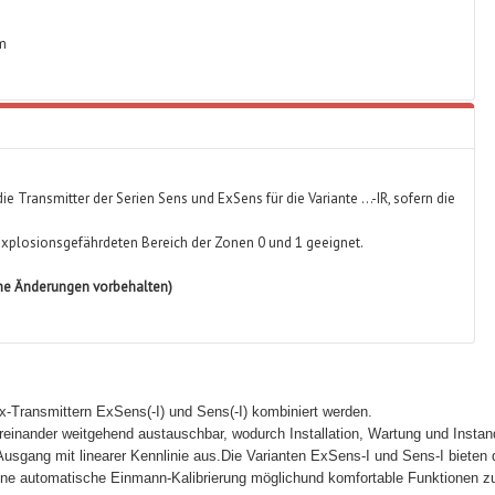
mm
ie Transmitter der Serien Sens und ExSens für die Variante …-IR, sofern die
 explosionsgefährdeten Bereich der Zonen 0 und 1 geeignet.
he Änderungen vorbehalten)
x-Transmittern ExSens(-I) und Sens(-I) kombiniert werden.
reinander weitgehend austauschbar, wodurch Installation, Wartung und Instan
usgang mit linearer Kennlinie aus.Die Varianten ExSens-I und Sens-I bieten d
eine automatische Einmann-Kalibrierung möglichund komfortable Funktionen z