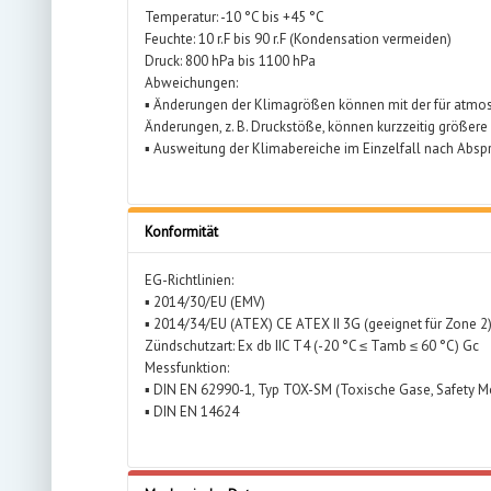
Temperatur: -10 °C bis +45 °C
Feuchte: 10 r.F bis 90 r.F (Kondensation vermeiden)
Druck: 800 hPa bis 1100 hPa
Abweichungen:
▪ Änderungen der Klimagrößen können mit der für atmos
Änderungen, z. B. Druckstöße, können kurzzeitig größe
▪ Ausweitung der Klimabereiche im Einzelfall nach Absp
Konformität
EG-Richtlinien:
▪ 2014/30/EU (EMV)
▪ 2014/34/EU (ATEX) CE ATEX II 3G (geeignet für Zone 2
Zündschutzart: Ex db IIC T4 (-20 °C ≤ Tamb ≤ 60 °C) Gc
Messfunktion:
▪ DIN EN 62990-1, Typ TOX-SM (Toxische Gase, Safety M
▪ DIN EN 14624