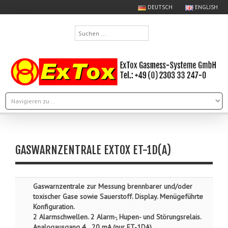
DEUTSCH
ENGLISH
Suchen
...
GASWARNZENTRALE EXTOX ET-1D(A)
Gaswarnzentrale zur Messung brennbarer und/oder
toxischer Gase sowie Sauerstoff. Display. Menügeführte
Konfiguration.
2 Alarmschwellen. 2 Alarm-, Hupen- und Störungsrelais.
Analogausgang 4…20 mA (nur ET-1DA).