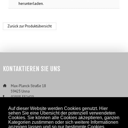
Vollständig am Gerät ohne Hilfsmittel konfigurierbar
herunterladen.
Passwort-geschützt
Alarmauswertung:
Zurück zur Produktübersicht
2 frei einstellbare Alarmschwellen
Überwachung: Überschreitung oder Unterschreitung
Selbsthaltung jedes Alarms konfigurierbar
Relais, potentialfrei:
4 Wechsler 230 V / 5 A für Alarme 1 und 2, Störung,
Hupe (Gesamtschaltstrom: max. 10 A, ohmsch)
KONTAKTIEREN SIE UNS
Zusatzfunktionen:
Nullpunkt- und Empfindlichkeitsjustage des
___
Max-Planck-Straße 18
Messkanals
___
59423 Unna
___
02303 332470
Alarmverriegelung im Wartungsmodus
___
02303 3324710
Hupenalarm getrennt quittierbar
Auf dieser Website werden Cookies genutzt. Hier
___
Info@ExTox.de
2 Digitaleingänge, potentialfrei
sehen Sie eine Übersicht der potenziell verwendeten
Cookies. Sie können alle Cookies akzeptieren, ganzen
Analogausgang 4…20 mA (nur ET-1DA)
Kategorien zustimmen oder sich weitere Informationen
anzeigen lassen und so nur bestimmte Cookies