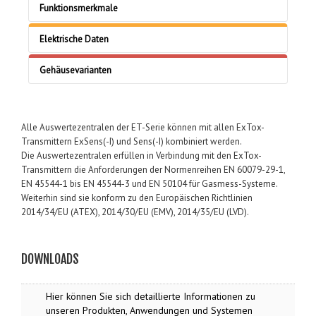
Funktionsmerkmale
Transmitteranzahl:
Elektrische Daten
1 (4-20 mA)
Versorgungsspannung:
Gehäusevarianten
Signalauswertung:
230 V AC bzw. 24 V DC (wahlweise nutzbar)
Mikrocontroller mit A/D-Wandler
Wandaufbau
Leistungsaufnahme:
Schalttafeleinbau
Alarm-/Störungs-/Anzeige:
Alle Auswertezentralen der ET-Serie können mit allen ExTox-
20 W (230 V AC: max. 0,08 A , 24 V DC: max. 0,8 A)
19''-Rack
Beleuchtetes 4-zeiliges Display zur Anzeige von
Transmittern ExSens(-I) und Sens(-I) kombiniert werden.
Die Auswertezentralen erfüllen in Verbindung mit den ExTox-
Messwerten, Meldungen und Alarmen,
Transmittern die Anforderungen der Normenreihen EN 60079-29-1,
Balkendarstellung der Konzentration
EN 45544-1 bis EN 45544-3 und EN 50104 für Gasmess-Systeme.
Grüne LED als Betriebsanzeige
Weiterhin sind sie konform zu den Europäischen Richtlinien
2 rote LEDs zur Alarmanzeige (Alarmschwellen 1
2014/34/EU (ATEX), 2014/30/EU (EMV), 2014/35/EU (LVD).
und 2)
Gelbe LED zur Anzeige von Geräte- und
DOWNLOADS
Transmitterstörung
Benutzerschnittstelle:
Hier können Sie sich detaillierte Informationen zu
Menügeführtes System über Display und Taster
unseren Produkten, Anwendungen und Systemen